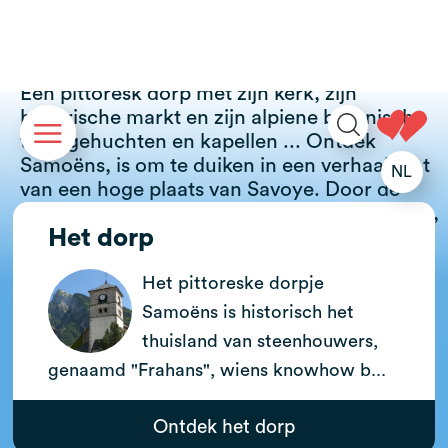
Een pittoresk dorp met zijn kerk, zijn
historische markt en zijn alpiene botanische
tuin, gehuchten en kapellen ... Ontdek
Samoëns, is om te duiken in een verhaal, dat
van een hoge plaats van Savoye. Door de
straten gaan is wandelen door een historisch,
Het dorp
menselijk en gastronomisch erfgoed. Tussen
sport en cultuur of welzijn en ontdekkingen,
Het pittoreske dorpje
hier zijn de must-haves!
De essentie van Samoëns
Samoëns is historisch het
thuisland van steenhouwers,
genaamd "Frahans", wiens knowhow b...
Ontdek het dorp