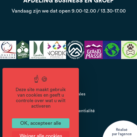
AFDELING BUSINESS EN GROEP
Vandaag zijn we dat open
9.00-12.00 / 13.30-17.00
CGV
Deze site maakt gebruik
Mentions légales
van cookies en geeft u
controle over wat u wilt
activeren
Politique de confidentialité
OK, accepteer alle
Réalisé
par l'agence
Weiger alle cookies