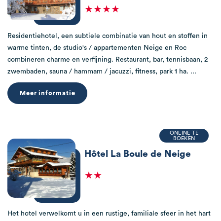
★★★★
Residentiehotel, een subtiele combinatie van hout en stoffen in
warme tinten, de studio's / appartementen Neige en Roc
combineren charme en verfijning. Restaurant, bar, tennisbaan, 2
zwembaden, sauna / hammam / jacuzzi, fitness, park 1 ha. ...
Meer informatie
ONLINE TE
BOEKEN
Hôtel La Boule de Neige
★★
Het hotel verwelkomt u in een rustige, familiale sfeer in het hart