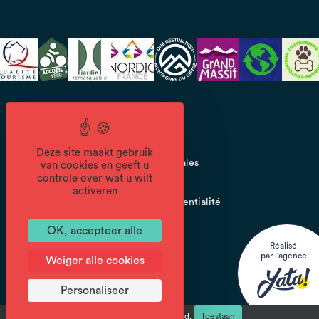
CGV
Deze site maakt gebruik
Mentions légales
van cookies en geeft u
controle over wat u wilt
activeren
Politique de confidentialité
OK, accepteer alle
Réalisé
par l'agence
Weiger alle cookies
Personaliseer
reCAPTCHA is uitgeschakeld.
Toestaan