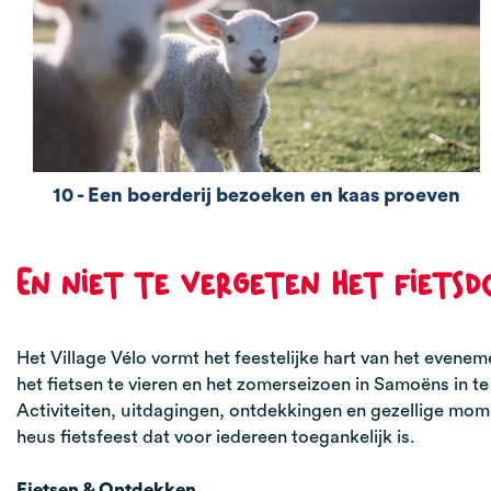
10 - Een boerderij bezoeken en kaas proeven
Welke producten uit de Haute-Savoie neem je mee
terug van je verblijf in Samoëns?
En niet te vergeten het fietsd
Het Village Vélo vormt het feestelijke hart van het even
het fietsen te vieren en het zomerseizoen in Samoëns in te
Activiteiten, uitdagingen, ontdekkingen en gezellige mom
heus fietsfeest dat voor iedereen toegankelijk is.
Fietsen & Ontdekken