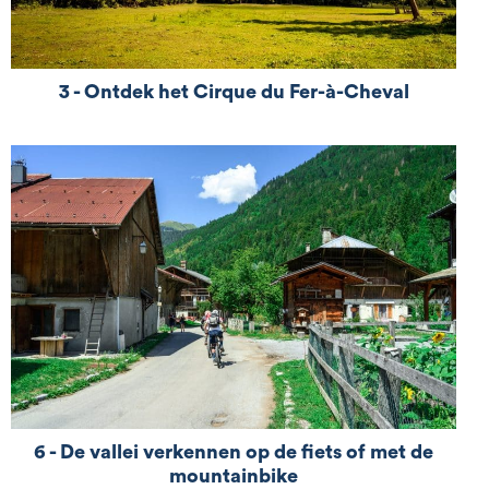
3 - Ontdek het Cirque du Fer-à-Cheval
Het grootste natuurreservaat in de Haute-Savoie,
het natuurreservaat van Sixt-Passy, ​​strekt zich uit
over een uitgestrekt grondgebied. Gelegen in de
buurt van Samoëns, profiteert het van de
aanwezigheid van twee imposante glaciale cirques,
die van Fer-à-Cheval en Fonts, waaruit
indrukwekkende watervallen springen. Een ideale
natuurlijke omgeving ...
6 - De vallei verkennen op de fiets of met de
mn][yata_element40 image="12451" titre="Ontdek
mountainbike