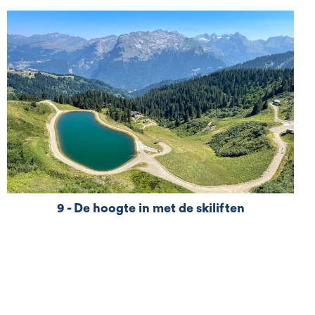
het Grand Massif in de zomer!"
lien="url:https%3A%2F%2Fwww.samoens.com%2Fnl%2Fg
massif-in-de-
zomer%2F|title:Dienstregelingen%2C%20prijzen%20en%2
zonnige dagen, wanneer de sneeuw is gesmolten,
wordt Samoëns een fietsland. Hier is d...
9 - De hoogte in met de skiliften
De hellingen van Samoëns af: paradijs voor
downhill mountainbikers