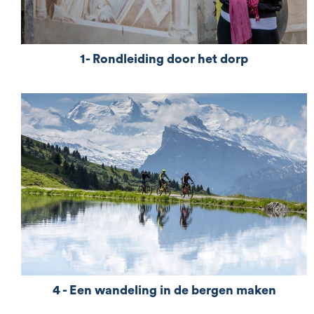
1- Rondleiding door het dorp
Visite commentée du patrimoine historique et
architectural du bourg de Samoëns en anglais.
Visite sur demande (minimum 3 pers.)
4 - Een wandeling in de bergen maken
mn][vc_column_text css=""] Gaat u mee met een