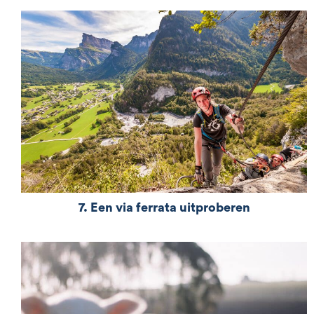
deelnemer aan de Baroudeur des Alpes en vraagt u
zich af wat er in Samoëns te doen is tijdens de
wedstrijden? Met zijn prachtige natuur,
bergactiviteiten en lokale bezienswaardigheden
biedt het skioord tal van mogelijkheden om
optimaal van uw verblijf in de Haute-Savoie te
genieten.
7. Een via ferrata uitproberen
De Via Ferrata in de bergen, in de Haute Savoie,
Samoens, is de zekerste manier om de steilste
muren te beklimmen.