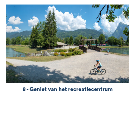
Alpen? Raften in Samoëns is een van de absolute
must-do’s onder de wateractiviteiten deze zomer.
Op de Giffre, een alpenrivier die bekend staat om
zijn stroomversnellingen en ongerepte
landschappen, stap je aan boord van een
opblaasbare raft onder begeleiding van
professionele gidsen. Raften is geschik...
8 - Geniet van het recreatiecentrum
La base de loisirs construite autour de ses deux
lacs, est à l'écart du centre du village. Elle s'étend
sur une superficie d'environ 10 ha. Un endroit idéal
pour vous détendre entre amis ou en famille. Vous
pourrez vous baigner, flâner, pêcher, ou courir.