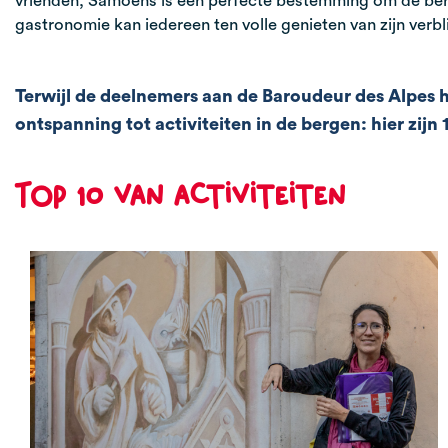
vrienden, Samoëns is een perfecte bestemming om de berg
gastronomie kan iedereen ten volle genieten van zijn verb
Terwijl de deelnemers aan de Baroudeur des Alpes
ontspanning tot activiteiten in de bergen: hier zij
Top 10 van activiteiten