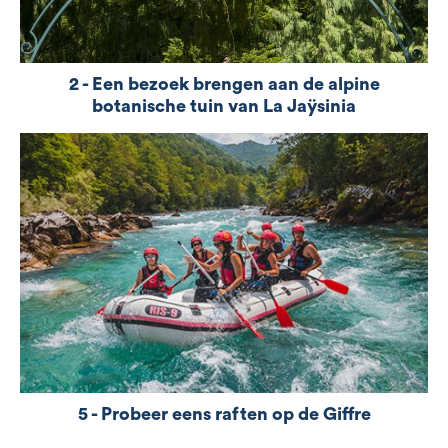
2 - Een bezoek brengen aan de alpine
De tuin van de wereld Gerangschikt als
botanische tuin van La Jaÿsinia
"Outstanding Garden of France", biedt de Alpine
Botanical Garden Jaÿsinia, met zijn 2400 soorten
planten, een poëtische wandeling door de alpiene
flora en planten van de bergen van de 5
continenten. Discovery. Wandel over de paden van
deze botanische tuin in art-nouveaustijl, het
kruispunt tussen de berg...
5 - Probeer eens raften op de Giffre
Zin in spanning en sensatie in het hart van de