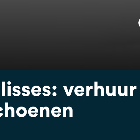
isses: verhuur
choenen