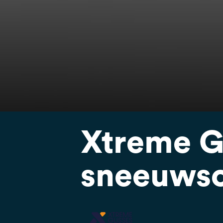
Xtreme Gl
sneeuws