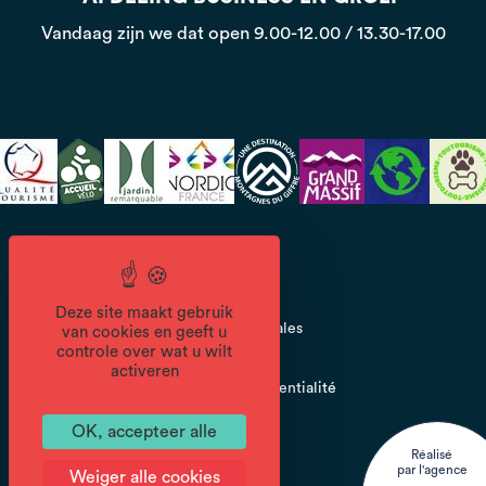
Vandaag zijn we dat open
9.00-12.00 / 13.30-17.00
CGV
Deze site maakt gebruik
Mentions légales
van cookies en geeft u
controle over wat u wilt
activeren
Politique de confidentialité
OK, accepteer alle
Réalisé
par l'agence
Weiger alle cookies