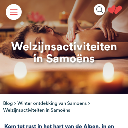
Cookies beheer paneel
Welzijnsactiviteiten
in Samoëns
Blog
>
Winter ontdekking van Samoëns
>
Welzijnsactiviteiten in Samoëns
Kom tot rust in het hart van de Alpen, in en