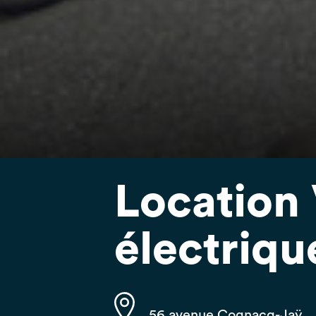
Location
électriqu
56 avenue Cognacq-Jaÿ