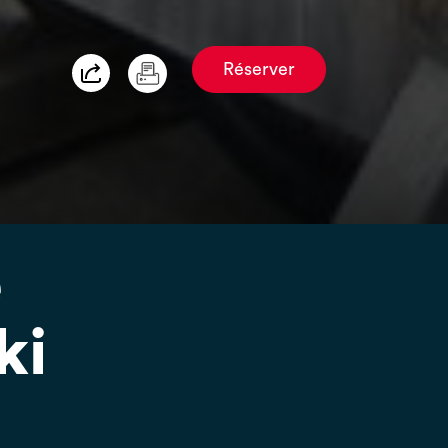
Réserver
e
ki