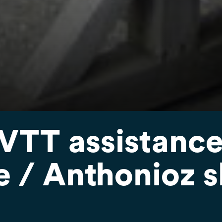
 VTT assistanc
e / Anthonioz s