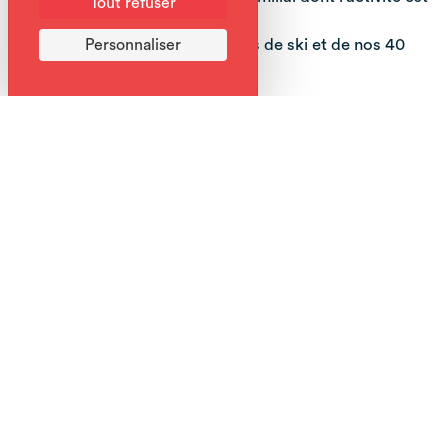
Tout refuser
NOTRE PASSION !
Profitez de conseils de moniteurs de ski et de nos 40
Personnaliser
années d’expérience.
Services
Réservation
Anthonioz Ski
04 50 34 93 67