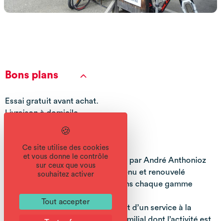
Bons plans
Essai gratuit avant achat.
Livraison à domicile.
Portrait
Ce site utilise des cookies
et vous donne le contrôle
Anthonioz Ski a été créée en 1981 par André Anthonioz
sur ceux que vous
Un parc de location varié, entretenu et renouvelé
souhaitez activer
fréquemment. ( ski de l’année dans chaque gamme
disponible )
Tout accepter
Bénéficiez d’un réel savoir-faire et d’un service à la
personne propre à un magasin familial dont l’activité est