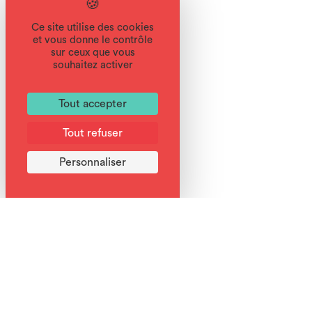
Essai gratuit avant achat.
Ce site utilise des cookies
Livraison à domicile.
et vous donne le contrôle
sur ceux que vous
souhaitez activer
Tout accepter
Services
Tout refuser
Personnaliser
Réservation
Anthonioz Ski
04 50 34 93 67