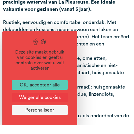
prachtige waterval van La Pleureuse. Een ideale
vakantie voor gezinnen (vanaf 5 jaar).
Rustiek, eenvoudig en comfortabel onderdak. Met
dekbedden en kussens, neem gewoon een laken en
kussensloop mee (ter plaatse te koop). Het team creëert
een bergsfeer met typische gerechten en een
milieuvriendelijke wijnkaart.
Deze site maakt gebruik
van cookies en geeft u
Catering overdag: raclette fondue, omeletten,
controle over wat u wilt
vleeswaren- en kaasplankjes, veganistische en niet-
activeren
veganistische boleten, bosbessentaart, huisgemaakte
desserts, drankjes, enz.
OK, accepteer alle
Bergdiner (afhankelijk van de voorraad): huisgemaakte
soep, geroosterde polenta of fondue, linzendiots,
Weiger alle cookies
huisgemaakt dessert.
Personaliseer
Vertrek mogelijk vanuit Plaine Joux als onderdeel van de
Tour des Fiz.