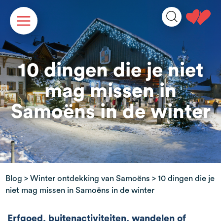
Cookies beheer paneel
10 dingen die je niet
mag missen in
Samoëns in de winter
Blog
>
Winter ontdekking van Samoëns
> 10 dingen die je
niet mag missen in Samoëns in de winter
Erfgoed, buitenactiviteiten, wandelen of