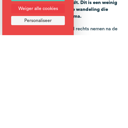
top van de pointe d'Angolon leidt. Dit is een weinig
Weiger alle cookies
bezochte maar zeer interessante wandeling die
uitkomt op een prachtig panorama.
Personaliseer
Vanaf de Joux-Plane pas, het pad rechts nemen na de
Nordic welcome chalet.
Volg dit pad tot het einde en ga verder over een pad dat
tussen twee uitsteeksels door naar de bergkam links van
de Pointe de Chamossière.
Aan de rand van de bergkam kunt u, voorzichtig, de
duizelingwekkende gangen van zeer los gesteente
observeren die afdalen naar de bergstroom van Clévieux.
De route gaat verder langs de bergkam die leidt naar de
top van de stoeltjeslift Chamossière (skigebied Morzine).
Het pad loopt achter een gazex* langs en beklimt met
behulp van een kabel een korte rotsachtige passage die
naar de top van Collu leidt. Ga verder langs de bergkam
om in een paar minuten de top van de Pointe d'Angolon
te bereiken.