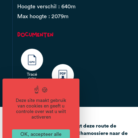
Hoogte verschil : 640m
Max hoogte : 2079m
Documenten
Tracé
GPX
Deze site maakt gebruik
van cookies en geeft u
controle over wat u wilt
activeren
Vanaf de col de Joux Plane volgt deze route de
bergkam die van de pointe de Chamossiere naar de
OK, accepteer alle