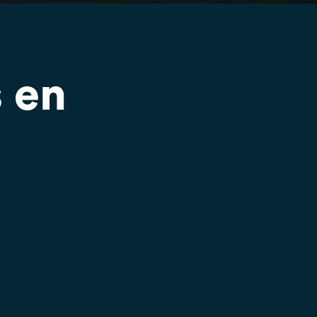
,
 en