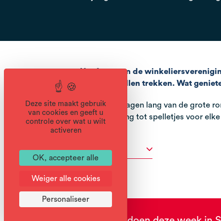
Het feest van de winkeliersverenigi
Samoëns zullen trekken. Wat genieten
Deze site maakt gebruik
Profiteer 3 dagen lang van de grote ro
van cookies en geeft u
gratis toegang tot spelletjes voor elke
controle over wat u wilt
activeren
Diensten
OK, accepteer alle
Weiger alle cookies
Personaliseer
Wat te doen deze week in