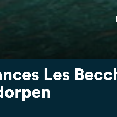
nces Les Becch
dorpen