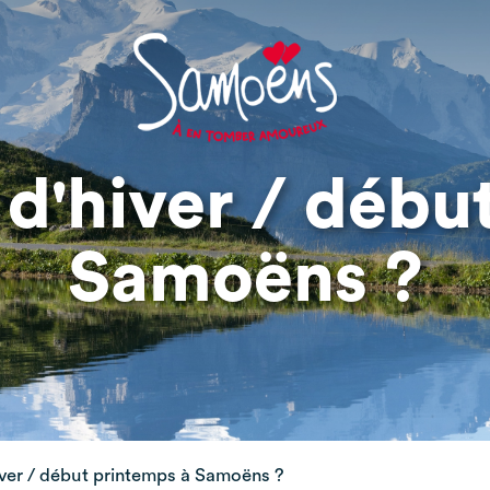
n d'hiver / débu
Samoëns ?
hiver / début printemps à Samoëns ?