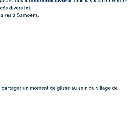
tageons nos
4 itinéraires favoris
dans la vallée du Haute-
acés divers
ici
.
taires à Samoëns.
t partager un moment de glisse au sein du village de