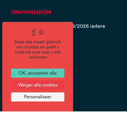
Openingsperiode
Van 06/07 tot en met 28/08/2026 iedere
dag.
Deze site maakt gebruik
30 min les per dag.
van cookies en geeft u
controle over wat u wilt
activeren
Op aanvraag.
OK, accepteer alle
Prijzen
Weiger alle cookies
70€ per week.
Personaliseer
Documenten