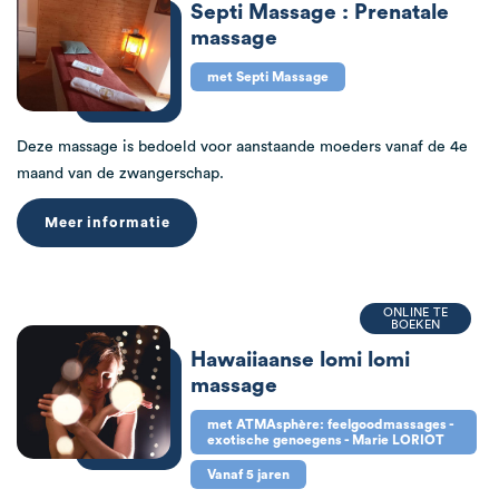
Septi Massage : Prenatale
massage
met Septi Massage
Deze massage is bedoeld voor aanstaande moeders vanaf de 4e
maand van de zwangerschap.
Meer informatie
ONLINE TE
BOEKEN
Hawaiiaanse lomi lomi
massage
met ATMAsphère: feelgoodmassages -
exotische genoegens - Marie LORIOT
Vanaf 5 jaren