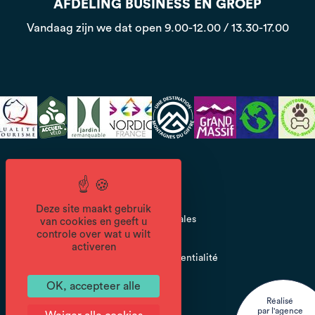
AFDELING BUSINESS EN GROEP
Vandaag zijn we dat open
9.00-12.00 / 13.30-17.00
CGV
Deze site maakt gebruik
Mentions légales
van cookies en geeft u
controle over wat u wilt
activeren
Politique de confidentialité
OK, accepteer alle
Réalisé
par l'agence