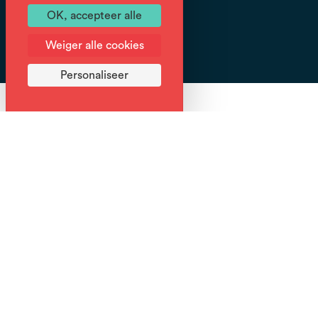
Tracé
OK, accepteer alle
GPX
Weiger alle cookies
Personaliseer
Deze wandeling voert door 2 valleien met afwisselend
switchbacks en meren.
Geniet van het panoramische uitzicht op de Mont Blanc
en de vallei van de Haut Giffre vanaf de Col de Joux;
stop bij Les Lindarets, een gehucht dat beroemd is om
zijn geiten en berghutten.