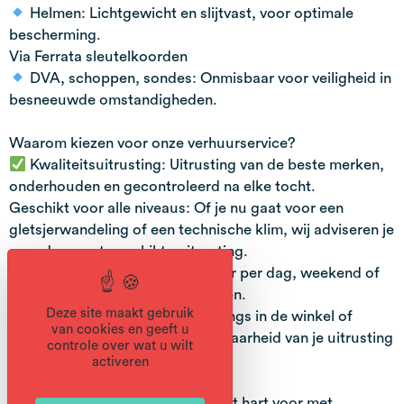
Helmen: Lichtgewicht en slijtvast, voor optimale
bescherming.
Via Ferrata sleutelkoorden
DVA, schoppen, sondes: Onmisbaar voor veiligheid in
besneeuwde omstandigheden.
Waarom kiezen voor onze verhuurservice?
Kwaliteitsuitrusting: Uitrusting van de beste merken,
onderhouden en gecontroleerd na elke tocht.
Geschikt voor alle niveaus: Of je nu gaat voor een
gletsjerwandeling of een technische klim, wij adviseren je
over de meest geschikte uitrusting.
Flexibele verhuur: Beschikbaar per dag, weekend of
week, afhankelijk van je behoeften.
Deze site maakt gebruik
Eenvoudig te boeken: Kom langs in de winkel of
van cookies en geeft u
reserveer vooraf om de beschikbaarheid van je uitrusting
controle over wat u wilt
te garanderen.
activeren
Bereid je avontuur met een gerust hart voor met