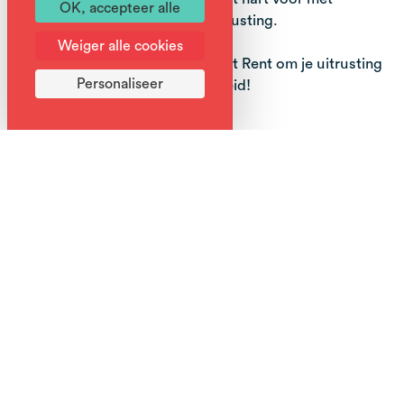
OK, accepteer alle
betrouwbare, hoogwaardige uitrusting.
Weiger alle cookies
Ga naar Pellissier Sports Ekosport Rent om je uitrusting
Personaliseer
te huren en vertrek in alle veiligheid!
Complément d'informations
Neem een identiteitsbewijs of creditcard mee voor de
borg.
Portrait
De Pellissier winkels werden opgericht in 1927 door
Gustave Pellissier en zijn vrouw Marguerite, en het
verhaal van de Pellissier winkels is vooral een verhaal van