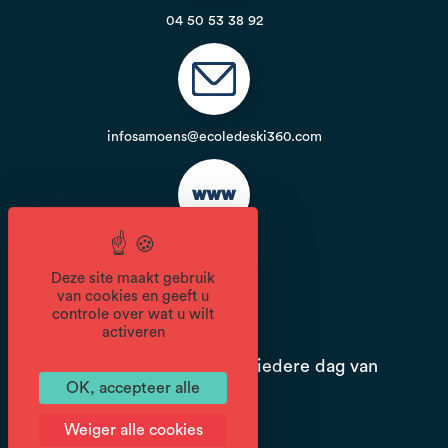
04 50 53 38 92
infosamoens@ecoledeski360.com
Website
Deze site maakt gebruik
van cookies en geeft u
Openingsperiode
controle over wat u wilt
activeren
Van 21/12 tot en met 21/04 iedere dag van
OK, accepteer alle
8.30 tot 18.00 u.
Weiger alle cookies