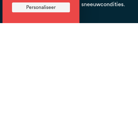
Onder voorbehoud, van de sneeuwcondities.
Personaliseer
Op aanvraag.
Prijzen
Volwassene: € 44 tot € 60 (Per uur
Aanbevolen duur 2u of 2u30)
Kind: € 44 tot € 60 (Per uur
Aanbevolen duur 2u of 2u30).
Neem een cursus voor één of twee personen, zorg
voor persoonlijk onderricht en een aanpak aangepast
aan uw persoonlijkheid.