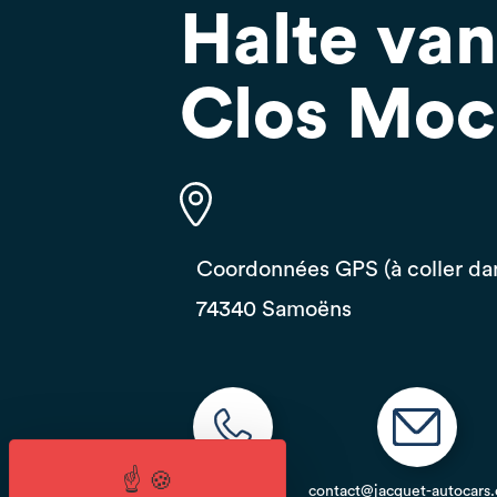
Halte va
Clos Moc
Coordonnées GPS (à coller dan
74340 Samoëns
04 50 98 22 01
contact@jacquet-autocars