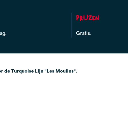
Prijzen
ag.
Gratis.
r de Turquoise Lijn "Les Moulins".
ankelijk voor iedereen: voetgangers, skiërs, plaatselijke be
n geraadpleegd bij de haltes, of direct hier online: tinyu