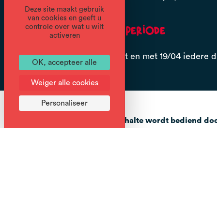
Deze site maakt gebruik
van cookies en geeft u
controle over wat u wilt
Openingsperiode
activeren
Van 21/12 tot en met 19/04 iedere d
OK, accepteer alle
Weiger alle cookies
Personaliseer
Deze shuttlehalte wordt bediend doo
Gratis pendeldienst in de winter, toeg
Data en dienstregelingen kunnen worde