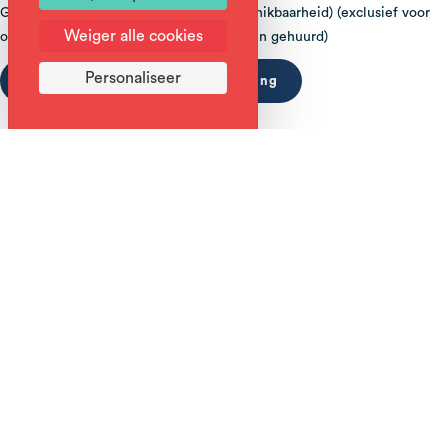
Gratis ski-deposito (afhankelijk van beschikbaarheid) (exclusief voor
Weiger alle cookies
onze klanten die bij ons materiaal hebben gehuurd)
Personaliseer
Meer informatie gebruiksaanwijzing
Sport 2000 - Passie Glisse
Kom langs voor de verhuur en verkoop van winter- en
zomersportartikelen en accessoires.
Meer informatie gebruiksaanwijzing