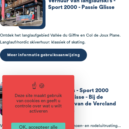
Verhuur van langlaufski's -
Sport 2000 - Passie Glisse
Ontdek het langlaufgebied Vallée du Giffre en Col de Joux Plane.
Langlauf/nordic skiverhuur: klassiek of skating.
Meer informatie gebruiksaanwijzing
Skilockers - Sport 2000
Deze site maakt gebruik
Passion Glisse - Bij de
van cookies en geeft u
aankomst van de Vercland
controle over wat u wilt
kabelbaan
activeren
Verhuur van ski-, snowboard-, sneeuwschoen- en rodeluitrusting...
OK, accepteer alle