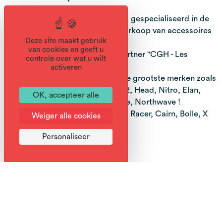
Welkom in uw winkel Sport 2000, gespecialiseerd in de
verhuur van skimateriaal en de verkoop van accessoires
Deze site maakt gebruik
in het dorp Samoëns!
van cookies en geeft u
Gelegen aan de voet van onze partner "CGH - Les
controle over wat u wilt
Chalets de Layssia".
activeren
Ruime keuze aan materiaal van de grootste merken zoals
Dynastar, Rossignol, Salomon, K2, Head, Nitro, Elan,
OK, accepteer alle
Nordica, Tecnica, Dalbello, Lange, Northwave !
Verkoopruimte voor accessoires: Racer, Cairn, Bolle, X
Weiger alle cookies
Socks...
Personaliseer