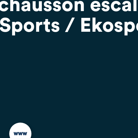
chausson escal
r Sports / Ekosp