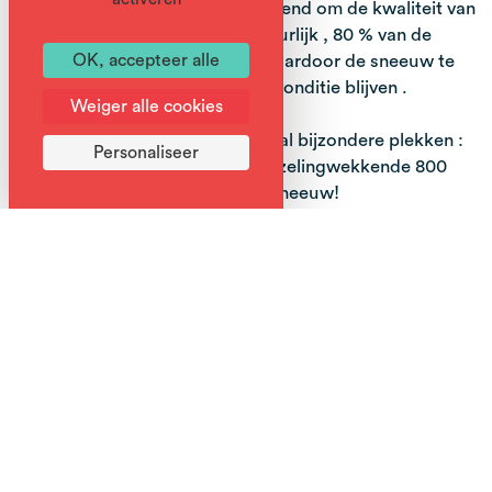
seizoen , en het gebied staat bekend om de kwaliteit van
de sneeuw in het voorjaar . Natuurlijk , 80 % van de
pistes liggen op het noorden , waardoor de sneeuw te
OK, accepteer alle
liggen voor langere en in goede conditie blijven .
Weiger alle cookies
Het Grand Massif heeft een aantal bijzondere plekken :
Personaliseer
- De Combe de Gers met zijn duizelingwekkende 800
meter neerzetten en ongerepte sneeuw!
- De blauwe Cascades piste loopt voor 14 km van de top
in Flaine naar Sixt Fer à Cheval
- De Marvel piste die beginners met een 5 km lopen biedt
door het hart van een bos meer dan een eeuw oud
Het Grand Massif , freestyle versie
Er zijn drie jamparks voor de grotere vreugde van
beginnende of ervaren freestylers gelijk.
Meer info op www.jampark.com