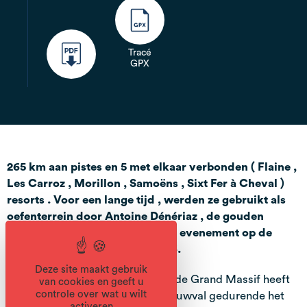
Tracé
GPX
265 km aan pistes en 5 met elkaar verbonden ( Flaine ,
Les Carroz , Morillon , Samoëns , Sixt Fer à Cheval )
resorts . Voor een lange tijd , werden ze gebruikt als
oefenterrein door Antoine Dénériaz , de gouden
medaille winnaar in de afdaling evenement op de
Olympische Winterspelen 2006.
Deze site maakt gebruik
Dankzij de geografische ligging, de Grand Massif heeft
van cookies en geeft u
controle over wat u wilt
een overvloed , regelmatige sneeuwval gedurende het
activeren