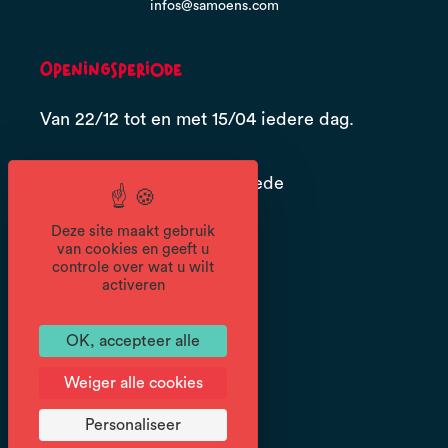
infos@samoens.com
Openingsperiode
Van 22/12 tot en met 15/04 iedere dag.
Onder voorbehoud van goede
sneeuwcondities en goede
Deze site maakt gebruik
weersomstandigheden.
van cookies en geeft u
controle over wat u wilt
activeren
Routebeschrijving
OK, accepteer alle
Afstand : 7km
Weiger alle cookies
Duur : 3h30
Hoogte verschil : 300m
Personaliseer