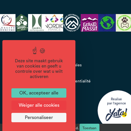
CGV
Deze site maakt gebruik
Mentions légales
van cookies en geeft u
controle over wat u wilt
activeren
Politique de confidentialité
OK, accepteer alle
Réalisé
par l'agence
Weiger alle cookies
Personaliseer
reCAPTCHA is uitgeschakeld.
Toestaan