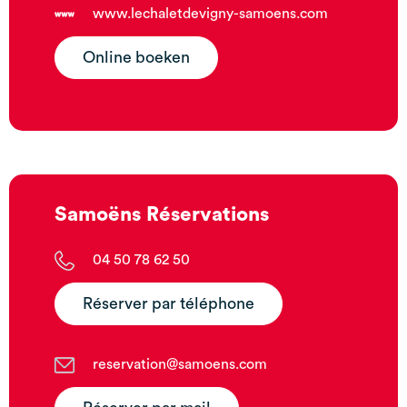
www.lechaletdevigny-samoens.com
Online boeken
Samoëns Réservations
04 50 78 62 50
Réserver par téléphone
reservation@samoens.com