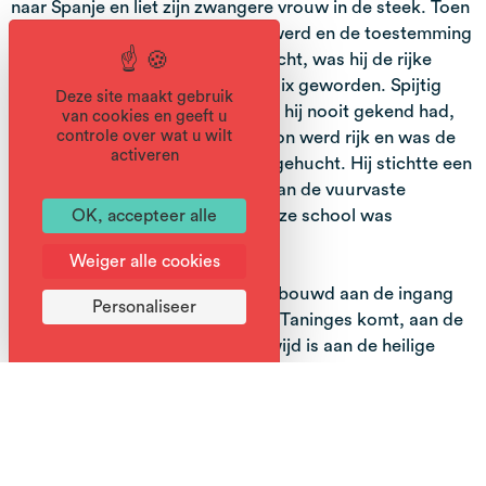
naar Spanje en liet zijn zwangere vrouw in de steek. Toen
het kind, een meisje, een vrouw werd en de toestemming
van haar vader om te trouwen zocht, was hij de rijke
gouverneur van de provincie Cadix geworden. Spijtig
Deze site maakt gebruik
genoeg maakte hij dit meisje, dat hij nooit gekend had,
van cookies en geeft u
tot zijn erfgename. De schoonzoon werd rijk en was de
controle over wat u wilt
activeren
weldoener van het Savoyaardse gehucht. Hij stichtte een
hogere school ter bescherming van de vuurvaste
priesters tijdens de Revolutie. Deze school was
OK, accepteer alle
gevestigd in het kasteel.
Weiger alle cookies
Het kasteel van Bérouze werd gebouwd aan de ingang
Personaliseer
van Samoëns, op de weg die van Taninges komt, aan de
andere kant van de kapel die gewijd is aan de heilige
Petrus en Paulus. Dit herenhuis uit de 17de eeuw werd
gebouwd naast een vierkante toren uit de 17de eeuw.
Het werd gebouwd door Bernard Ducis, de boer van de
prins en voormalig heer van Saint-Jeoire. In zijn
testament uit 1660 deed de voormalige heer een