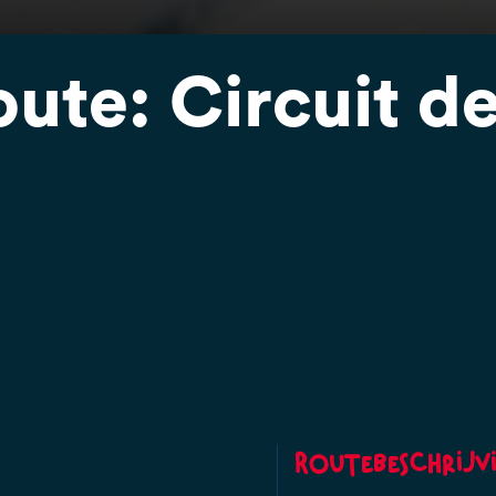
ute: Circuit d
Routebeschrijv