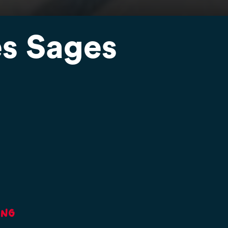
es Sages
ing