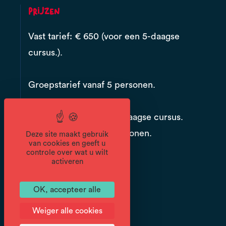
Prijzen
Vast tarief: € 650 (voor een 5-daagse
cursus.).
Groepstarief vanaf 5 personen.
Prijs: €650 voor een 5-daagse cursus.
Groepsprijs vanaf 5 personen.
Deze site maakt gebruik
van cookies en geeft u
controle over wat u wilt
Documenten
activeren
OK, accepteer alle
Weiger alle cookies