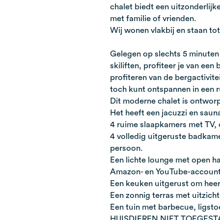
chalet biedt een uitzonderlij
met familie of vrienden.
Wij wonen vlakbij en staan to
Gelegen op slechts 5 minuten
skiliften, profiteer je van ee
profiteren van de bergactivitei
toch kunt ontspannen in een 
Dit moderne chalet is ontwor
Het heeft een jacuzzi en saun
4 ruime slaapkamers met TV,
4 volledig uitgeruste badkam
persoon.
Een lichte lounge met open haa
Amazon- en YouTube-accounts
Een keuken uitgerust om heerl
Een zonnig terras met uitzich
Een tuin met barbecue, ligsto
HUISDIEREN NIET TOEGES