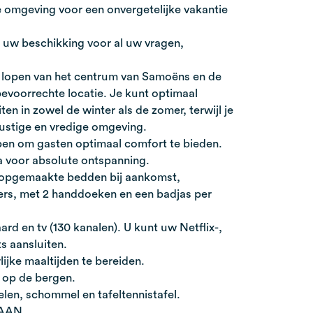
ke omgeving voor een onvergetelijke vakantie
t uw beschikking voor al uw vragen,
 lopen van het centrum van Samoëns en de
n bevoorrechte locatie. Je kunt optimaal
ten in zowel de winter als de zomer, terwijl je
rustige en vredige omgeving.
pen om gasten optimaal comfort te bieden.
a voor absolute ontspanning.
 opgemaakte bedden bij aankomst,
ers, met 2 handdoeken en een badjas per
rd en tv (130 kanalen). U kunt uw Netflix-,
 aansluiten.
ijke maaltijden te bereiden.
t op de bergen.
elen, schommel en tafeltennistafel.
TAAN