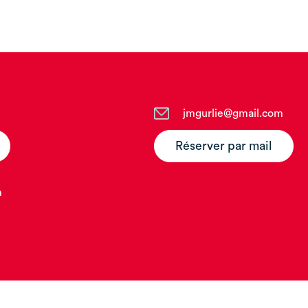
jmgurlie@gmail.com
Réserver par mail
m