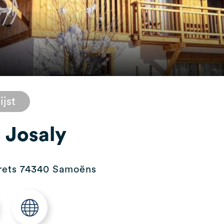
ijst
 Josaly
erets 74340 Samoëns