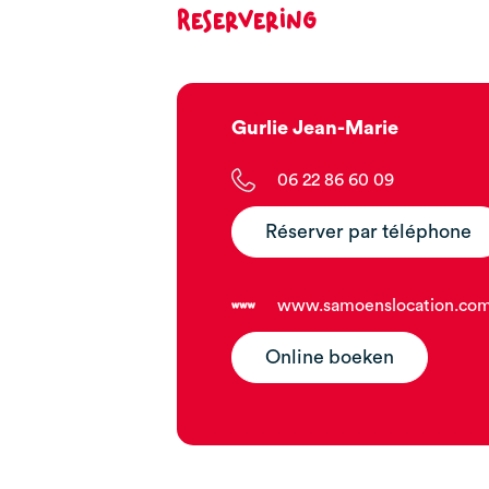
Reservering
Gurlie Jean-Marie
06 22 86 60 09
Réserver par téléphone
www.samoenslocation.co
Online boeken