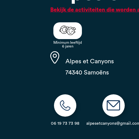
Bekijk de activiteiten die worde
Minimum leeftijd
6 jaren
Alpes et Canyons
74340 Samoëns
06 19 73 73 98
alpesetcanyons@gmail.co