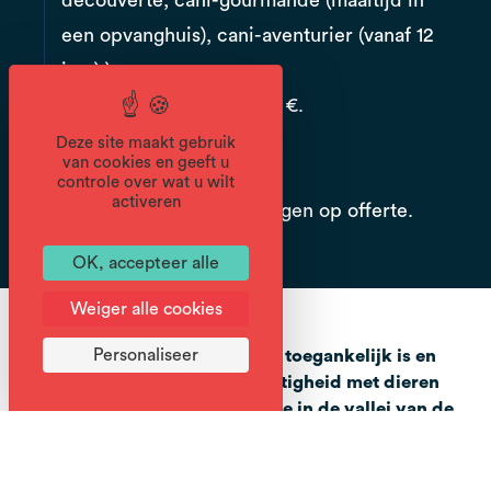
découverte, cani-gourmande (maaltijd in
een opvanghuis), cani-aventurier (vanaf 12
jaar).)
Kind (5-12 jaar): vanaf 32 €.
Deze site maakt gebruik
van cookies en geeft u
controle over wat u wilt
activeren
Specifieke groepsaanvragen op offerte.
OK, accepteer alle
Weiger alle cookies
Personaliseer
Een activiteit die voor iedereen toegankelijk is en
natuur, zachtheid en medeplichtigheid met dieren
combineert! Ontdek cani-balade in de vallei van de
Giffre: gekoppeld aan een nordic dog, wandel door
bossen en bergpaden voor een gezellige,
ontspannende tijd.