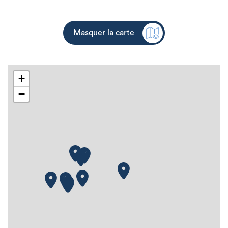
Masquer la carte
+
−