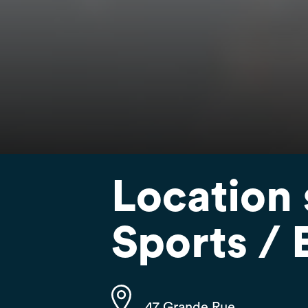
Location s
Sports / 
47 Grande Rue