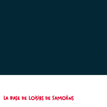
Découvrez toutes les
activités à faire en famille à
Samoëns l’été
: randonnées et balades nature, base de
loisirs au Lac aux Dames, balades en VTT ou à poney,
piscine, golf sur eau, tennis et bien d’autres animations
pour petits et grands. Profitez de paysages alpins
exceptionnels, d’aires de jeux, d’activités culturelles et
d’espaces détente pour vivre des vacances d’été
inoubliables en famille dans la vallée du Giffre, en Haute-
Savoie.
La base de loisirs de Samoëns