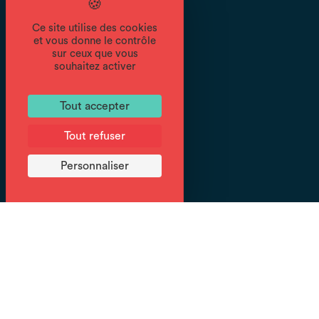
Ce site utilise des cookies
Tarifs
et vous donne le contrôle
sur ceux que vous
souhaitez activer
Tarifs non communiqués.
Tout accepter
Documents
Tout refuser
Personnaliser
Menu
des fêtes