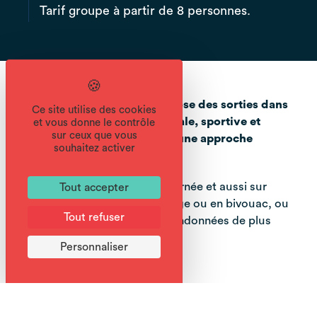
Tarif groupe à partir de 8 personnes.
Aventure Montagne vous propose des sorties dans
Ce site utilise des cookies
une ambiance pour tous, familiale, sportive et
et vous donne le contrôle
sur ceux que vous
pédagogique, accompagnée d’une approche
souhaitez activer
naturaliste.
Partez à la demi-journée, à la journée et aussi sur
Tout accepter
plusieurs jours avec nuit en refuge ou en bivouac, ou
Tout refuser
encore en itinérance avec des randonnées de plus
longue durée.
Personnaliser
SORTIE NATURE :
- Découverte du milieu montagnard
- Faune : observation, traces et indices de vie,