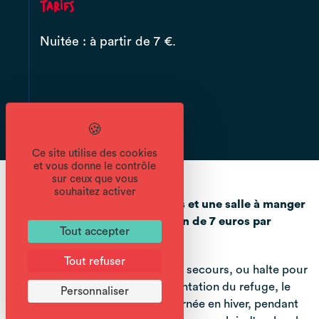
Tarifs
Nuitée : à partir de 7 €.
7 € par personne.
Ce site utilise des cookies
et vous donne le contrôle
sur ceux que vous
souhaitez activer
Abri d'hiver non gardé de 15 lits et une salle à manger
pour 20 personnes. Participation de 7 euros par
Tout accepter
personne.
Tout refuser
En hiver, le refuge devient abri de secours, ou halte pour
du ski de rando par exp. Vu l'orientation du refuge, le
Personnaliser
Criou fait de l'ombre toute la journée en hiver, pendant