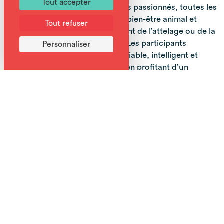
Tout accepter
Encadrées par des professionnels passionnés, toutes les
sorties privilégient le respect du bien-être animal et
Tout refuser
l’apprentissage du fonctionnement de l’attelage ou de la
marche avec un chien nordique. Les participants
Personnaliser
découvrent ainsi le caractère sociable, intelligent et
enthousiaste de ces chiens tout en profitant d’un
moment de déconnexion totale.
Plus qu’un simple loisir, Terres Nordiques offre une
immersion authentique dans la nature préservée de la
vallée du Giffre, où aventure, émotions et partage se
mêlent pour créer des souvenirs inoubliables. Que ce
soit pour une sortie tranquille ou une expérience pleine
de sensations, Terres Nordiques est la promesse d’un
été original et mémorable au contact des chiens
nordiques et de la montagne