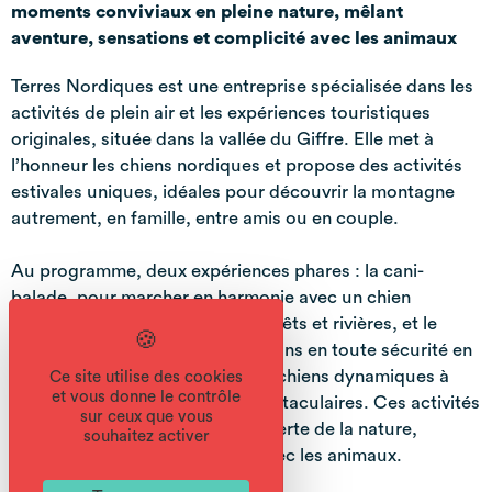
moments conviviaux en pleine nature, mêlant
aventure, sensations et complicité avec les animaux
Terres Nordiques est une entreprise spécialisée dans les
activités de plein air et les expériences touristiques
originales, située dans la vallée du Giffre. Elle met à
l’honneur les chiens nordiques et propose des activités
estivales uniques, idéales pour découvrir la montagne
autrement, en famille, entre amis ou en couple.
Au programme, deux expériences phares : la cani-
balade, pour marcher en harmonie avec un chien
nordique et explorer sentiers, forêts et rivières, et le
cani-kart, pour vivre des sensations en toute sécurité en
étant tracté par un équipage de chiens dynamiques à
Ce site utilise des cookies
et vous donne le contrôle
travers des paysages alpins spectaculaires. Ces activités
sur ceux que vous
permettent de combiner découverte de la nature,
souhaitez activer
aventure douce et complicité avec les animaux.