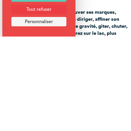
Tout refuser
Initiation en eau calme pour trouver ses marques,
apprendre à se propulser et à se diriger, affiner son
Personnaliser
équilibre, jouer avec le centre de gravité, giter, chuter,
remonter... Plus vous progresserez sur le lac, plus
vous serez prêts pour l’eau vive !
Le stand up paddle est un sport de glisse nautique où le
pratiquant se tient debout (stand up en anglais) sur une
planche plus longue qu’une planche de surf classique, se
propulsant à l’aide d’une pagaie (paddle).
Gestes pour l'environnement
Retour de certaines activités a pied a la base pour