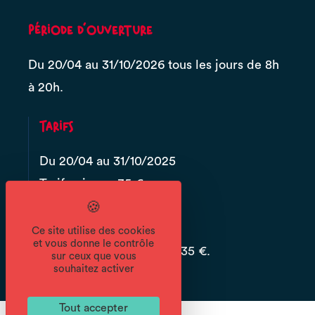
Période d'ouverture
Du 20/04 au 31/10/2026 tous les jours de 8h
à 20h.
Tarifs
Du 20/04 au 31/10/2025
Tarif unique : 35 €.
Du 20/04 au 31/10/2026
Ce site utilise des cookies
et vous donne le contrôle
Tarif unique : à partir de 35 €.
sur ceux que vous
souhaitez activer
Tout accepter