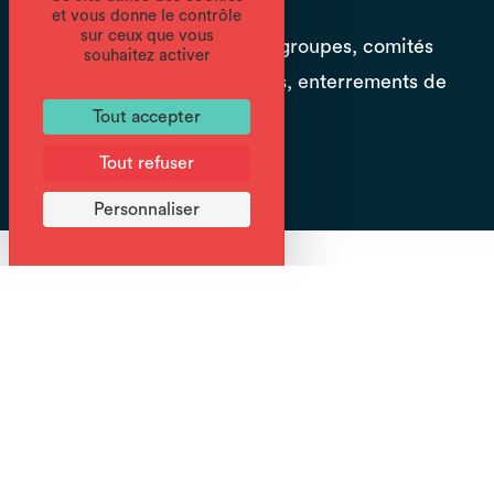
et vous donne le contrôle
sur ceux que vous
Tarifs spéciaux pour les groupes, comités
souhaitez activer
d'entreprises, séminaires, enterrements de
vie de garçons ...
Tout accepter
Voir la suite
Tout refuser
Personnaliser
Venez découvrir les profondeurs de la montagne avec
nos guides passionnés de spéléologie en explorant les
Grottes aux alentours de Samoëns. Balme,
Mégevette...
Activité de découverte par excellence, la spéléo vous
fera voyager au coeur de la terre: stalactites,
stalagmites, draperies... mais aussi des rivières