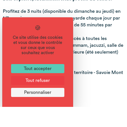
Profitez de 3 nuits (disponible du dimanche au jeudi) en
1/2 pension avec une coupe savoyarde chaque jour par
personne et un massage relaxant de 55 minutes par
personne.
Ce site utilise des cookies
Ce tarif comprend également l'accès à toutes les
et vous donne le contrôle
installations de l'hôtel : sauna, hammam, jacuzzi, salle de
sur ceux que vous
fitness, piscine intérieure et extérieure (été seulement)
souhaitez activer
avec jets balnéo.
Tout accepter
Label entreprise engagée pour le territoire - Savoie Mont
Blanc Excellence
Tout refuser
Personnaliser