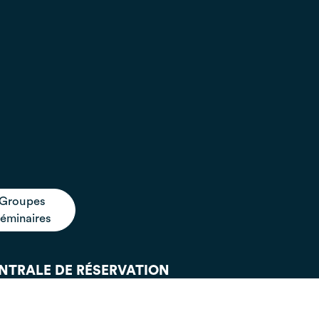
Groupes
éminaires
NTRALE DE RÉSERVATION
s sommes ouverts
de 9h à 12h et de 13h30 à 17h