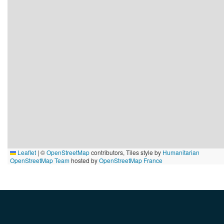
Leaflet
|
©
OpenStreetMap
contributors, Tiles style by
Humanitarian
OpenStreetMap Team
hosted by
OpenStreetMap France