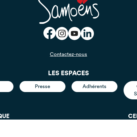
Contactez-nous
LES ESPACES
Presse
Adhérents
S
QUE
CE
 et de 14h30 à 18h30
Aujourd'hui, nou