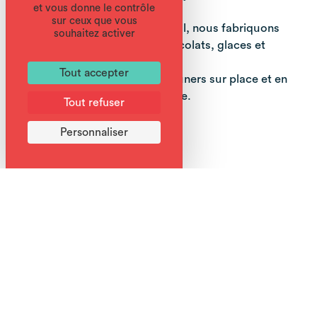
et vous donne le contrôle
sur ceux que vous
Pâtisserie familiale et artisan local, nous fabriquons
souhaitez activer
l'ensemble de nos produits : chocolats, glaces et
pâtisseries.
Tout accepter
Nous proposons des petits déjeuners sur place et en
terrasse durant la période estivale.
Tout refuser
Personnaliser