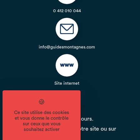
0 412 010 044
info@guidesmontagnes.com
Site internet
Période d'ouverture
Ce site utilise des cookies
Du 01/12 au 21/04 tous les jours.
et vous donne le contrôle
sur ceux que vous
Vérifier nos horaires sur notre site ou sur
souhaitez activer
notre fiche google.