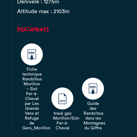
Dénivelé : 1275m
Altitude max : 2103m
Documents
Fiche
technique
Rando’bus
Morillon
– Sixt
Fer-à-
Cheval
par Les
Guide
Grands
des
Vans et
tracé gpx
Rando'bus
Refuge
Morillon/Sixt-
dans les
de
Fer-à-
Montagnes
Gers_Morillon
Cheval
du Giffre