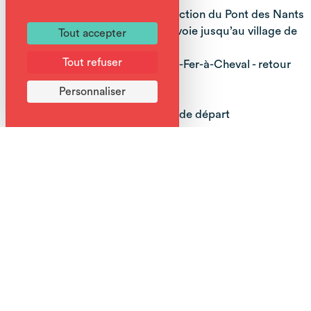
Depuis Englène continuer en direction du Pont des Nants
puis redescendre en bordure de voie jusqu’au village de
Tout accepter
Sixt-Fer-à-Cheval.
Tout refuser
Arrivée à la Gare Routière de Sixt-Fer-à-Cheval - retour
navette
Personnaliser
Retour en navette jusqu’au point de départ
Services
Vous aimerez aussi