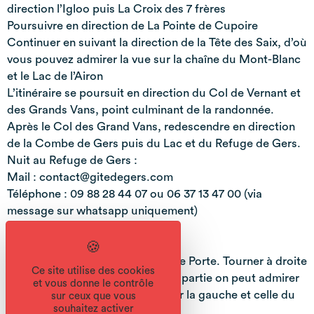
direction l’Igloo puis La Croix des 7 frères
Poursuivre en direction de La Pointe de Cupoire
Continuer en suivant la direction de la Tête des Saix, d’où
vous pouvez admirer la vue sur la chaîne du Mont-Blanc
et le Lac de l’Airon
L’itinéraire se poursuit en direction du Col de Vernant et
des Grands Vans, point culminant de la randonnée.
Après le Col des Grand Vans, redescendre en direction
de la Combe de Gers puis du Lac et du Refuge de Gers.
Nuit au Refuge de Gers :
Mail : contact@gitedegers.com
Téléphone : 09 88 28 44 07 ou 06 37 13 47 00 (via
message sur whatsapp uniquement)
Jour 2
Redescendre jusqu’aux chalets de Porte. Tourner à droite
Ce site utilise des cookies
en direction d’Englène. Sur cette partie on peut admirer
et vous donne le contrôle
2 cascades, celle du Saubody sur la gauche et celle du
sur ceux que vous
souhaitez activer
Nant Large à droite.