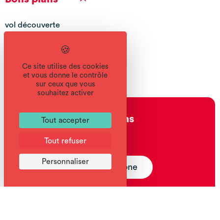
vol découverte
Réservation
Ce site utilise des cookies
et vous donne le contrôle
sur ceux que vous
souhaitez activer
Pégase Air Samoëns
Tout accepter
Tout refuser
04 50 34 95 80
Personnaliser
Réserver par téléphone
courrier@parapente-samoens.com