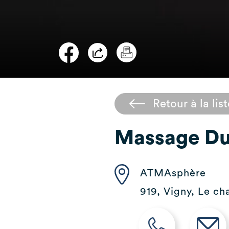
Retour à la list
Massage D
ATMAsphère
919, Vigny, Le c