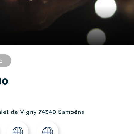
e
uo
halet de Vigny 74340 Samoëns