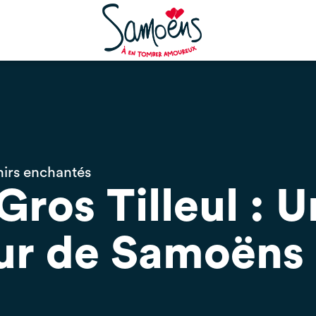
nirs enchantés
Gros Tilleul : U
ur de Samoëns